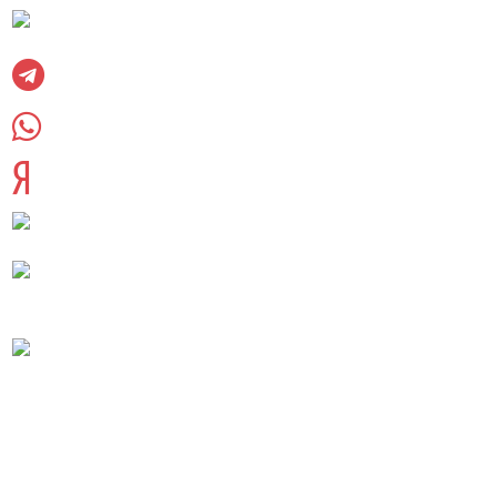
Вконтакте
Telegram
WhatsUpp
Яндекс дзен
8 (985) 220-23-83
palletkom@mail.ru
Московская область, Раменский городской
округ, сельское поселение Софьинское
Реквизиты компании
Согласие на обработку персональных данных