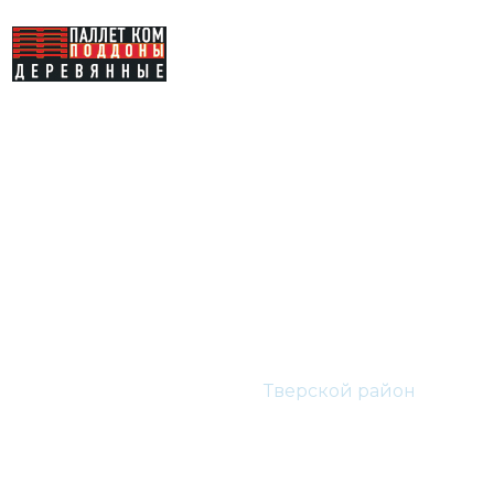
Деревянные
паллеты
Тверской район
Главная
ЦАО
Тверской район