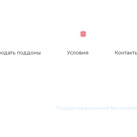
palletkom@mail.
одать поддоны
Условия
Контакт
н крашенный без 
лавная
Каталог
Поддон крашенный без клейм