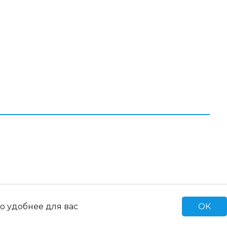
соглашение
Политика
конфиденциальности
ь,
ской
ское
Продвижение сайта Blld Agency
Создание сайта IQ MAXIMA
OK
о удобнее для вас