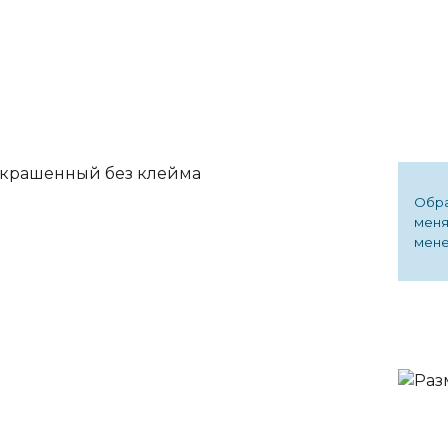
Обра
меня
мене