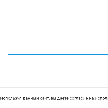
Отзывы
Вакансии
Контакты
Карта сайта
© 2026 Все права защищены. ООО «Палет Ком»
Используя данный сайт, вы даете согласие на испо