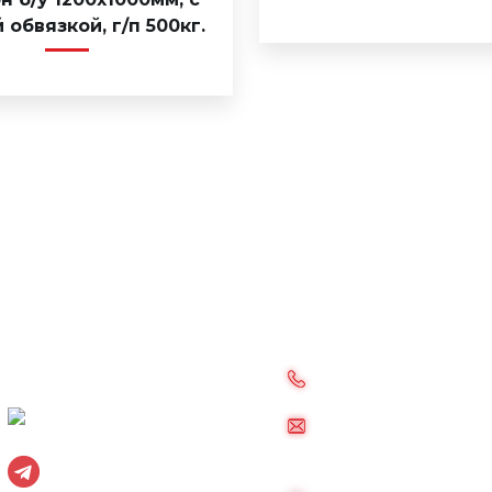
 обвязкой, г/п 500кг.
Социальные сети:
8 (985) 220-23-83
Вконтакте
palletkom@mail.ru
Telegram
24/7 (без перерыво