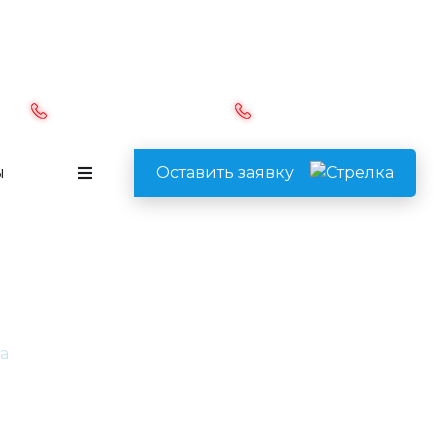
Перезвоните мне
ru
8 (985) 220-23-83
8 (495) 928-68-69
ы
Оставить заявку
клейма
а