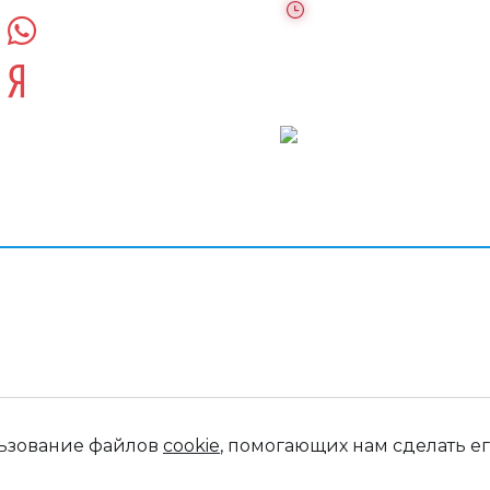
выходных)
WhatsUpp
Яндекс дзен
Московская област
Раменский город
округ, сельское
поселение Софьин
льзование файлов
cookie
, помогающих нам сделать ег