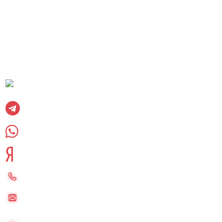
Услуги
О компании
Отзывы
Вакансии
Контакты
Карта сайта
Социальные сети:
Вконтакте
Telegram
WhatsUpp
Яндекс дзен
8 (985) 220-23-83
palletkom@mail.ru