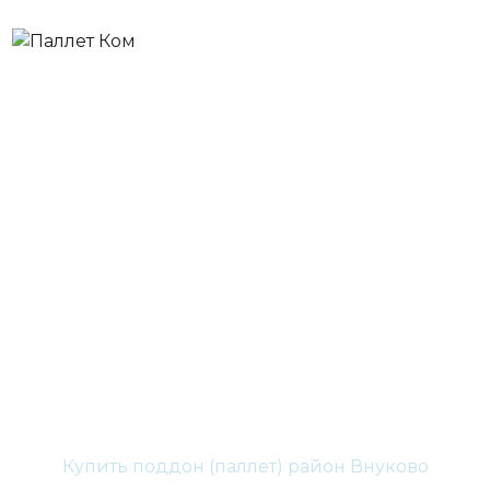
Деревянные
паллеты Купить
поддон (паллет)
район Внуково
Главная
ЗАО
Купить поддон (паллет) район Внуково