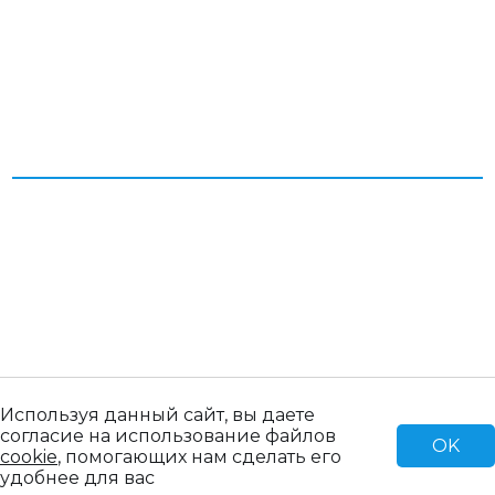
Согласие на обработку персональных данных
Пользовательское соглашение
Политика конфиденциальности
© 2026 Все права защищены. ООО «Паллет Ком»
Продвижение сайта Blld Agency
создание сайта IQ MAXIMA
Используя данный сайт, вы даете
согласие на использование файлов
OK
cookie
, помогающих нам сделать его
удобнее для вас