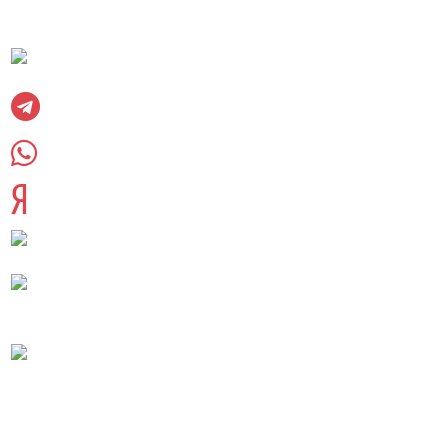
Социальные сети:
Вконтакте
Telegram
WhatsUpp
Яндекс дзен
8 (985) 220-23-83
palletkom@mail.ru
Московская область, Раменский городской
округ, сельское поселение Софьинское
Реквизиты компании