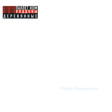
Деревянные
паллеты Район
Рязанский
Главная
ЮВАО
Район Рязанский