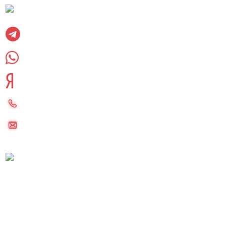
Вконтакте
Telegram
WhatsUpp
Яндекс дзен
8 (985) 220-23-83
palletkom@mail.ru
Московская область, Раменский городской
округ, сельское поселение Софьинское
Реквизиты компании
Согласие на обработку персональных данных