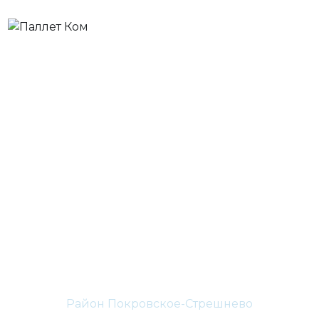
Деревянные
паллеты Район
Покровское-
Стрешнево
Главная
СЗАО
Район Покровское-Стрешнево