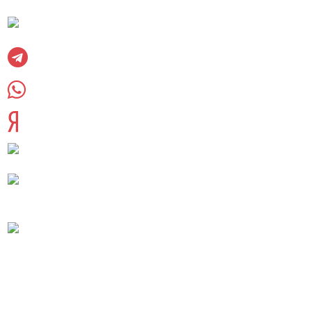
Вконтакте
Telegram
WhatsUpp
Яндекс дзен
8 (985) 220-23-83
palletkom@mail.ru
Московская область, Раменский городской
округ, сельское поселение Софьинское
Реквизиты компании
Согласие на обработку персональных данных