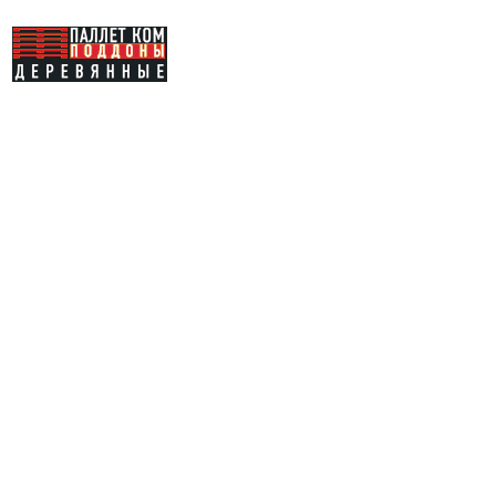
Деревянные
паллеты Район
Нагатино-
Садовники
Главная
ЮАО