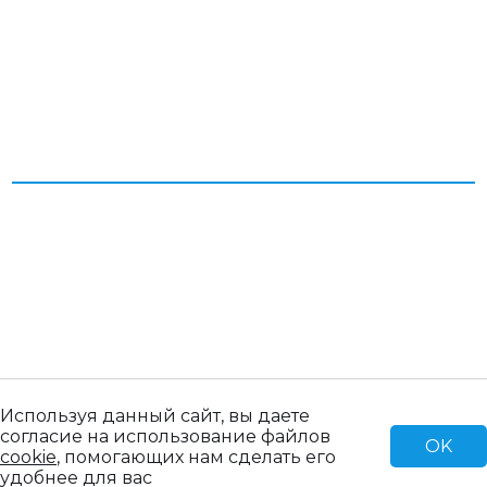
Согласие на обработку персональных данных
Пользовательское соглашение
Политика конфиденциальности
© 2026 Все права защищены. ООО «Паллет Ком»
Продвижение сайта Blld Agency
создание сайта IQ MAXIMA
Используя данный сайт, вы даете
согласие на использование файлов
OK
cookie
, помогающих нам сделать его
удобнее для вас