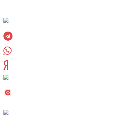
Социальные сети:
Вконтакте
Telegram
WhatsUpp
Яндекс дзен
8 (985) 220-23-83
palletkom@mail.ru
Московская область, Раменский городской
округ, сельское поселение Софьинское
Реквизиты компании