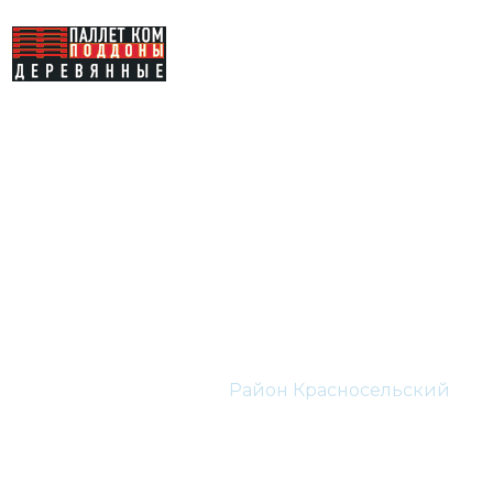
Деревянные
паллеты Район
Красносельский
Главная
ЦАО
Район Красносельский