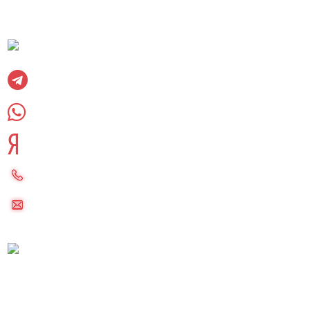
Социальные сети:
Вконтакте
Telegram
WhatsUpp
Яндекс дзен
8 (985) 220-23-83
palletkom@mail.ru
Московская область, Раменский городской
округ, сельское поселение Софьинское
Реквизиты компании