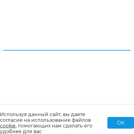
Согласие на обработку персональных данных
Пользовательское соглашение
Политика конфиденциальности
© 2026 Все права защищены. ООО «Паллет Ком»
Продвижение сайта Blld Agency
создание сайта IQ MAXIMA
Используя данный сайт, вы даете
согласие на использование файлов
OK
cookie
, помогающих нам сделать его
удобнее для вас