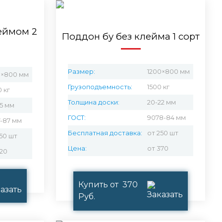
еймом 2
Поддон бу без клейма 1 сорт
Размер:
1200×800 мм
0×800 мм
Грузоподъемность:
1500 кг
 кг
Толщина доски:
20-22 мм
25 мм
ГОСТ:
9078-84 мм
7-87 мм
Бесплатная доставка:
от 250 шт
50 шт
Цена:
от 370
420
Купить от 370
Руб.