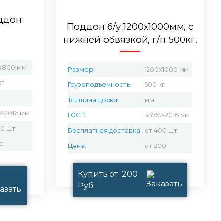
ддон
Поддон б/у 1200х1000мм, с
нижней обвязкой, г/п 500кг.
х800 мм
Размер:
1200x1000 мм
кг
Грузоподъемность:
500 кг
Толщина доски:
мм
7-2016 мм
ГОСТ:
33757-2016 мм
50 шт
Бесплатная доставка:
от 400 шт
10
Цена:
от 200
Купить от 200
Руб.