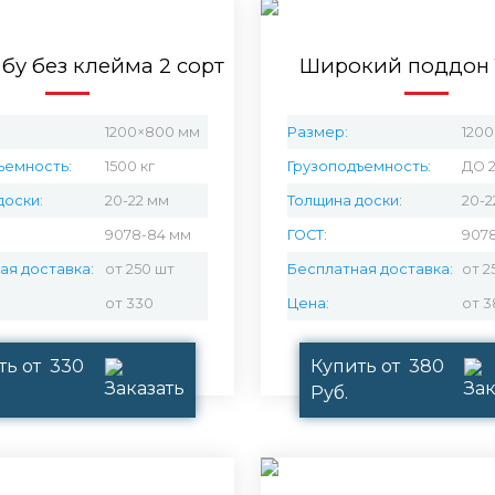
бу без клейма 2 сорт
Широкий поддон 1
1200×800 мм
Размер:
1200
ъемность:
1500 кг
Грузоподъемность:
ДО 2
доски:
20-22 мм
Толщина доски:
20-2
9078-84 мм
ГОСТ:
907
ая доставка:
от 250 шт
Бесплатная доставка:
от 2
от 330
Цена:
от 3
ть от 330
Купить от 380
Руб.