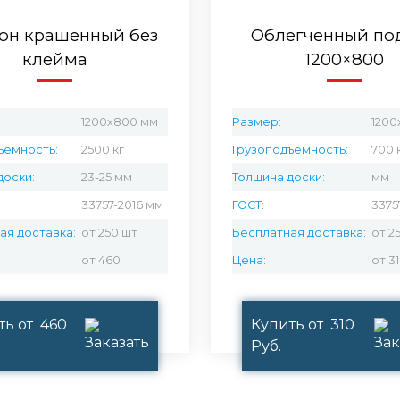
он крашенный без
Облегченный по
клейма
1200×800
1200х800 мм
Размер:
1200
ъемность:
2500 кг
Грузоподъемность:
700 
доски:
23-25 мм
Толщина доски:
мм
33757-2016 мм
ГОСТ:
3375
ая доставка:
от 250 шт
Бесплатная доставка:
от 2
от 460
Цена:
от 3
ть от 460
Купить от 310
Руб.