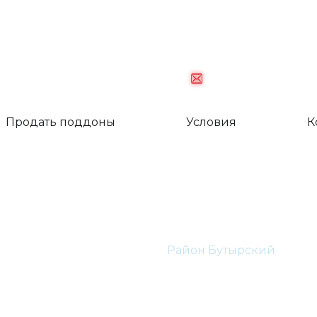
palletkom@mail.
Продать поддоны
Условия
К
ые паллеты Район 
Главная
СВАО
Район Бутырский