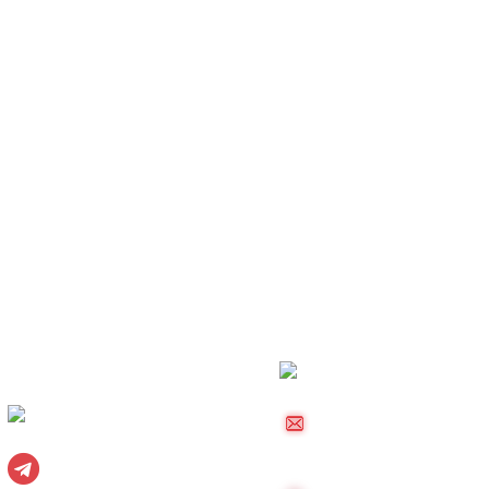
Социальные сети:
8 (985) 220-23-83
Вконтакте
palletkom@mail.ru
Telegram
24/7 (без перерыво