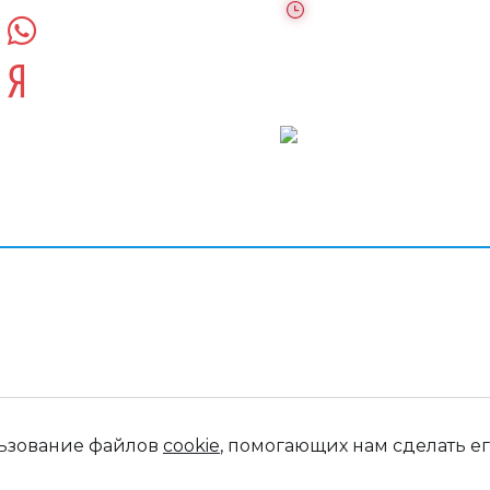
выходных)
WhatsUpp
Яндекс дзен
Московская област
Раменский город
округ, сельское
поселение Софьин
льзование файлов
cookie
, помогающих нам сделать ег