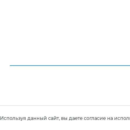
Отзывы
Вакансии
Контакты
Карта сайта
© 2026 Все права защищены. ООО «Палет Ком»
Используя данный сайт, вы даете согласие на испо