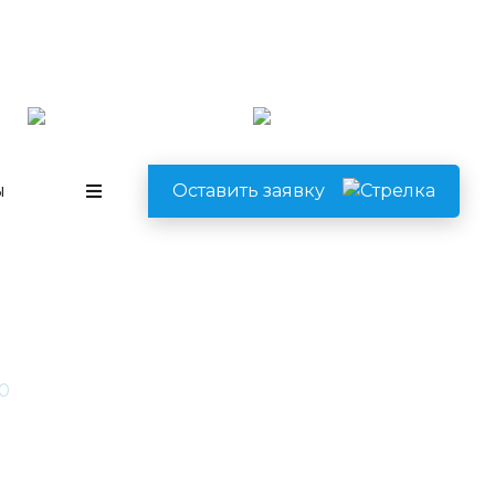
Перезвоните мне
ru
8 (985) 220-23-83
8 (495) 928-68-69
ы
Оставить заявку
00×800
0