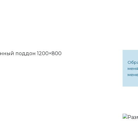
Обра
меня
мене