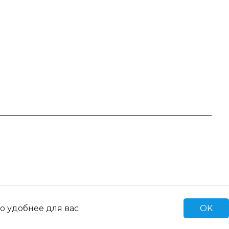
соглашение
Политика
конфиденциальности
ь,
ской
ское
Продвижение сайта Blld Agency
Создание сайта IQ MAXIMA
OK
о удобнее для вас