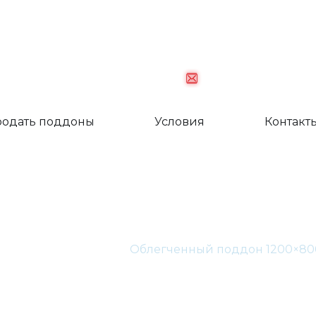
palletkom@mail.
одать поддоны
Условия
Контакт
ченный поддон 12
Главная
Каталог
Облегченный поддон 1200×80